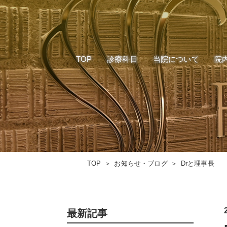
300本限定
インプラント
当院のご案内
リミテッド
マウスピース型矯正装置
企業理念
後戻り・再
(インビザライン)
1dayセラミック
スタッフ募集
矯正治療
TOP
診療科目
当院について
院
300本限定
インプラント
当院のご案内
審美治療
施設基準について
ホワイトニ
リミテッド
マウスピース型矯正装置
企業理念
後戻り・再
(インビザライン)
根管治療
歯周病治療
1dayセラミック
施設基準について
矯正治療
入れ歯
審美治療
ホワイトニ
TOP
お知らせ・ブログ
Drと理事長
根管治療
歯周病治療
入れ歯
最新記事