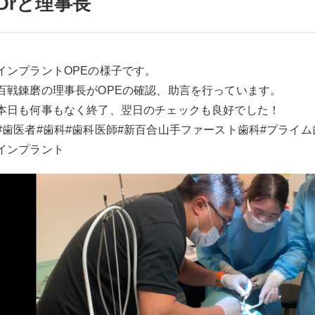
Drと理事長
インプラントOPEの様子です。
百戦錬磨の理事長がOPEの確認、助言を行っています。
本日も何事もなく終了、翌日のチェックも良好でした！
#歯医者#歯科#歯科医師#新百合山手ファースト歯科#プライム
インプラント