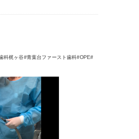
歯科梶ヶ谷#青葉台ファースト歯科#OPE#