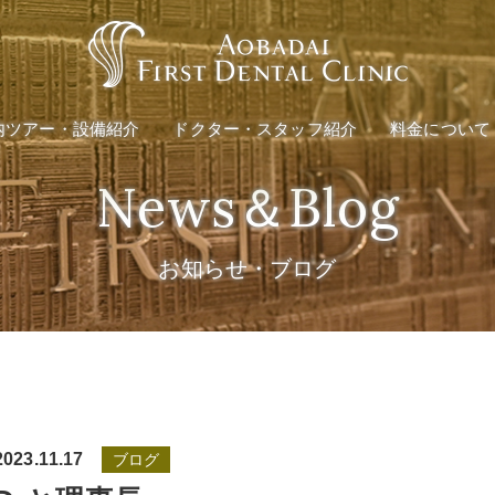
料金のご案内
インプラント
矯正治療
医療費控除の
内ツアー・設備紹介
ドクター・スタッフ紹介
料金について
料金のご案内
ング
インプラント
News＆Blog
矯正治療
医療費控除の
お知らせ・ブログ
ング
2023.11.17
ブログ