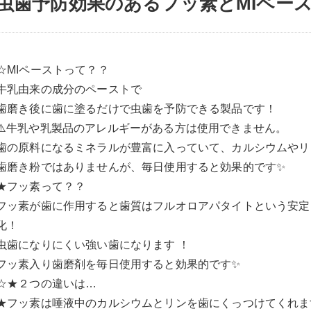
虫歯予防効果のあるフッ素とMIペース
☆MIペーストって？？
牛乳由来の成分のペーストで
歯磨き後に歯に塗るだけで虫歯を予防できる製品です！
⚠️牛乳や乳製品のアレルギーがある方は使用できません。
歯の原料になるミネラルが豊富に入っていて、カルシウムやリ
歯磨き粉ではありませんが、毎日使用すると効果的です✨
★フッ素って？？
フッ素が歯に作用すると歯質はフルオロアパタイトという安定
化！
虫歯になりにくい強い歯になります ！
フッ素入り歯磨剤を毎日使用すると効果的です✨
☆★２つの違いは…
★フッ素は唾液中のカルシウムとリンを歯にくっつけてくれま