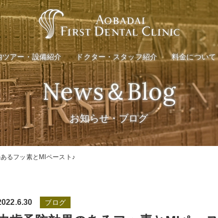
料金のご案内
インプラント
矯正治療
医療費控除の
内ツアー・設備紹介
ドクター・スタッフ紹介
料金について
料金のご案内
ング
インプラント
News＆Blog
矯正治療
医療費控除の
お知らせ・ブログ
ング
あるフッ素とMIペースト♪
2022.6.30
ブログ