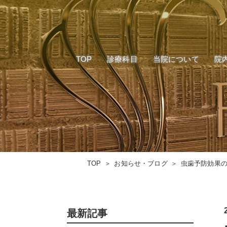
300本限定
インプラント
当院のご案内
リミテッド
マウスピース型矯正装置
企業理念
後戻り・再
(インビザライン)
1dayセラミック
スタッフ募集
矯正治療
TOP
診療科目
当院について
院
300本限定
インプラント
当院のご案内
審美治療
施設基準について
ホワイトニ
リミテッド
マウスピース型矯正装置
企業理念
後戻り・再
(インビザライン)
根管治療
歯周病治療
1dayセラミック
施設基準について
矯正治療
入れ歯
審美治療
ホワイトニ
TOP
お知らせ・ブログ
虫歯予防効果の
根管治療
歯周病治療
入れ歯
最新記事