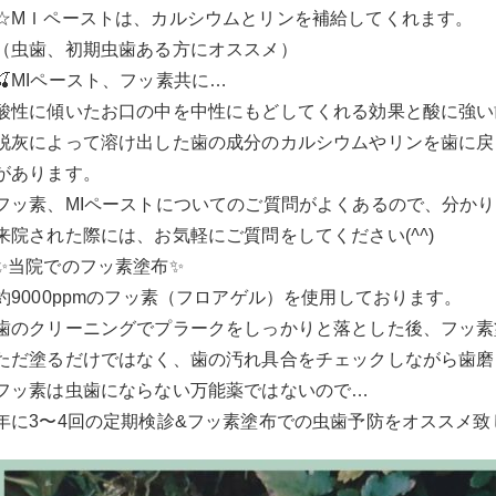
☆MＩペーストは、カルシウムとリンを補給してくれます。
（虫歯、初期虫歯ある方にオススメ）
🍒MIペースト、フッ素共に…
酸性に傾いたお口の中を中性にもどしてくれる効果と酸に強い
脱灰によって溶け出した歯の成分のカルシウムやリンを歯に戻
があります。
フッ素、MIペーストについてのご質問がよくあるので、分か
来院された際には、お気軽にご質問をしてください(
^^
)
✨当院でのフッ素塗布✨
約9000ppmのフッ素（フロアゲル）を使用しております。
歯のクリーニングでプラークをしっかりと落とした後、フッ素
ただ塗るだけではなく、歯の汚れ具合をチェックしながら歯磨
フッ素は虫歯にならない万能薬ではないので…
年に3〜4回の定期検診&フッ素塗布での虫歯予防をオススメ致