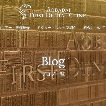
料金のご案内
インプラント
矯正治療
医療費控除の
内ツアー・設備紹介
ドクター・スタッフ紹介
料金について
料金のご案内
ング
インプラント
矯正治療
医療費控除の
Blog
ング
ブログ一覧