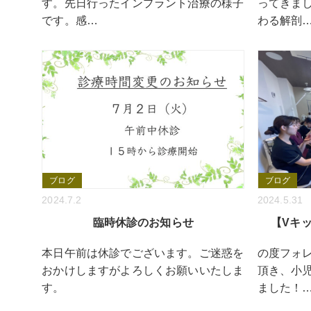
す。先日行ったインプラント治療の様子
ってきま
です。感…
わる解剖
ブログ
ブログ
2024.7.2
2024.5.31
臨時休診のお知らせ
【Vキ
本日午前は休診でございます。ご迷惑を
の度フォ
おかけしますがよろしくお願いいたしま
頂き、小
す。
ました！