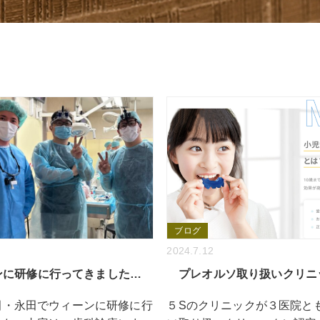
ブログ
2024.7.12
ンに研修に行ってきました…
プレオルソ取り扱いクリニ
田・永田でウィーンに研修に行
５Sのクリニックが３医院と