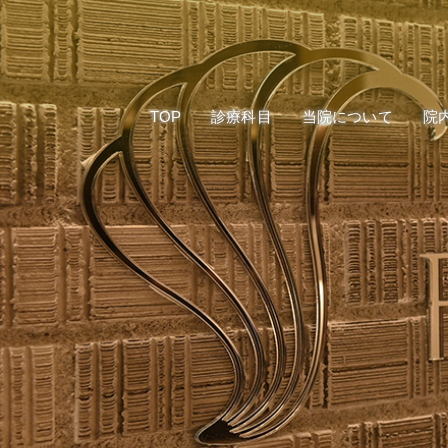
300本限定
インプラント
当院のご案内
リミテッド
マウスピース型矯正装置
企業理念
後戻り・再
(インビザライン)
1dayセラミック
スタッフ募集
矯正治療
TOP
診療科目
当院について
院
300本限定
インプラント
当院のご案内
審美治療
施設基準について
ホワイトニ
リミテッド
マウスピース型矯正装置
企業理念
後戻り・再
(インビザライン)
根管治療
歯周病治療
1dayセラミック
施設基準について
矯正治療
入れ歯
審美治療
ホワイトニ
根管治療
歯周病治療
入れ歯