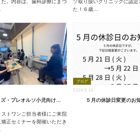
した。内容は、歯科診療にまつ
ソ取り扱いクリニックに認定
…
た！６歳…
ブログ
2024.5.16
ッズ・プレオルソ小児向け…
５月の休診日変更のお
レストワンご担当者様にご来院
児矯正セミナーを開催いただき
…