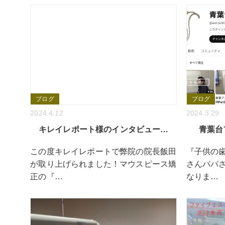
ブログ
ブログ
2024.4.12
2024.3.29
キレイレポート様のインタビュー…
青葉台
この度キレイレポートで弊院の院長飯田
『子供の
が取り上げられました！マウスピース矯
さんパパ
正の『…
なりま…