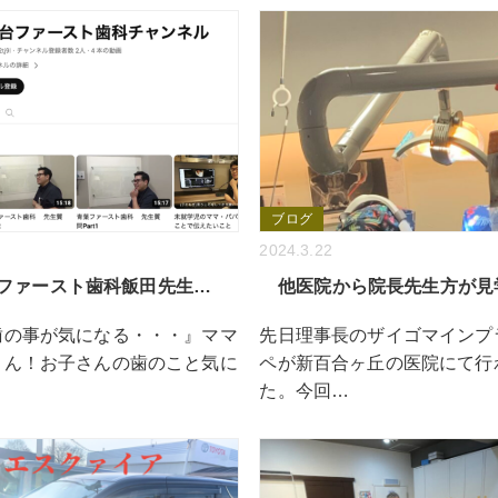
ブログ
2024.3.22
ファースト歯科飯田先生…
他医院から院長先生方が見
歯の事が気になる・・・』ママ
先日理事長のザイゴマインプ
さん！お子さんの歯のこと気に
ペが新百合ヶ丘の医院にて行
た。今回…