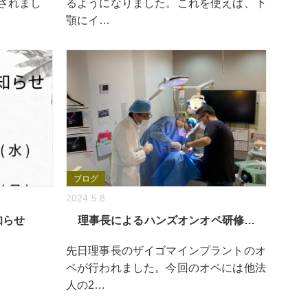
されまし
るようになりました。これを使えば、下
顎にイ…
ブログ
2024.5.8
知らせ
理事長によるハンズオンオペ研修…
先日理事長のザイゴマインプラントのオ
ペが行われました。今回のオペには他法
人の2…