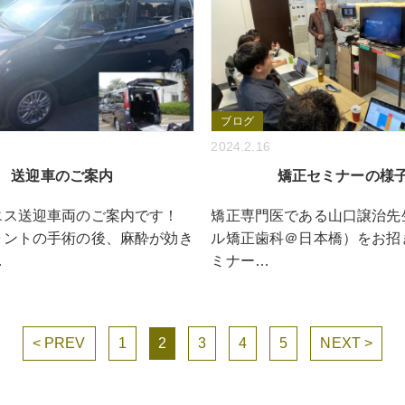
ブログ
2024.2.16
送迎車のご案内
矯正セミナーの様
エス送迎車両のご案内です！
矯正専門医である山口譲治先
ラントの手術の後、麻酔が効き
ル矯正歯科＠日本橋）をお招
…
ミナー…
< PREV
1
2
3
4
5
NEXT >