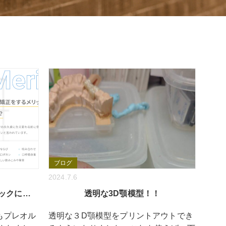
ブログ
2024.7.6
ックに…
透明な3D顎模型！！
もプレオル
透明な３D顎模型をプリントアウトでき